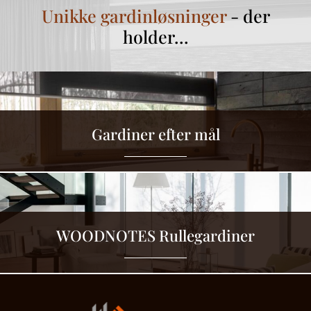
Unikke gardinløsninger
- der
holder…
Gardiner efter mål
WOODNOTES Rullegardiner