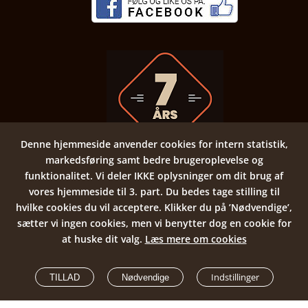
Denne hjemmeside anvender cookies for intern statistik,
markedsføring samt bedre brugeroplevelse og
funktionalitet.
Vi deler IKKE oplysninger om dit brug af
vores hjemmeside til 3. part.
Du bedes tage stilling til
©2022
Komfortgardiner.dk
hvilke cookies du vil acceptere.
Klikker du på ’Nødvendige’,
All Rights Reserved
sætter vi ingen cookies, men vi benytter dog en cookie for
at huske dit valg.
Læs mere om cookies
E
team.dk
31 17 70 50
RING NU -
Indstillinger
TILLAD
Nødvendige