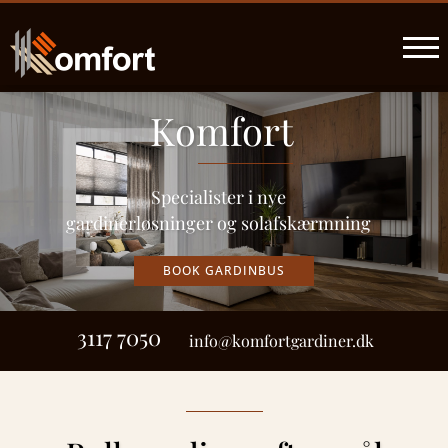
Komfort
Specialister i nye
gardinerløsninger og solafskærmning
BOOK GARDINBUS
3117 7050
info@komfortgardiner.dk