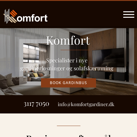
Komfort
Specialister i nye
gardinerløsninger og solafskærmning
BOOK GARDINBUS
3117 7050
info@komfortgardiner.dk