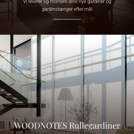
Vi leverer og montere dine nye gardiner og
gardinstænger efter mål
Link
WOODNOTES Rullegardiner