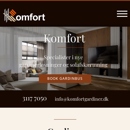
Komfort
Specialister i nye
gardinerløsninger og solafskærmning
BOOK GARDINBUS
3117 7050
info@komfortgardiner.dk